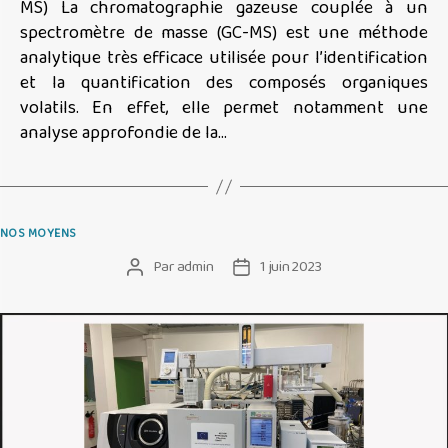
MS) La chromatographie gazeuse couplée à un
spectromètre de masse (GC-MS) est une méthode
analytique très efficace utilisée pour l’identification
et la quantification des composés organiques
volatils. En effet, elle permet notamment une
analyse approfondie de la…
Catégories
NOS MOYENS
Par
admin
1 juin 2023
Auteur
Date
de
de
l’article
l’article