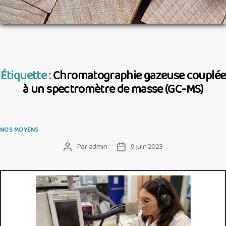
Étiquette :
Chromatographie gazeuse couplée
à un spectromètre de masse (GC-MS)
Catégories
NOS MOYENS
Par
admin
9 juin 2023
Auteur
Date
de
de
l’article
l’article